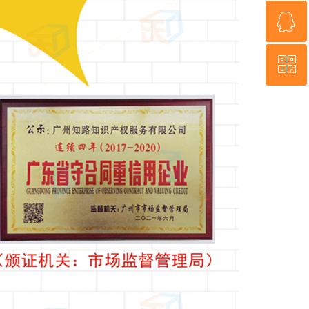
ꁗ
4000-1222-30
ꀥ
QQ客服
微信二维码