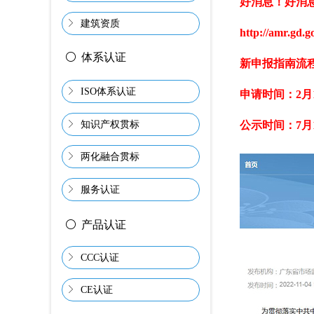
好消息！好消
ꁕ
建筑资质
http://amr.gd.g
ꀐ
体系认证
新申报指南流
ꁕ
ISO体系认证
申请时间：2月1
ꁕ
知识产权贯标
公示时间：7月
ꁕ
两化融合贯标
ꁕ
服务认证
ꀐ
产品认证
ꁕ
CCC认证
ꁕ
CE认证