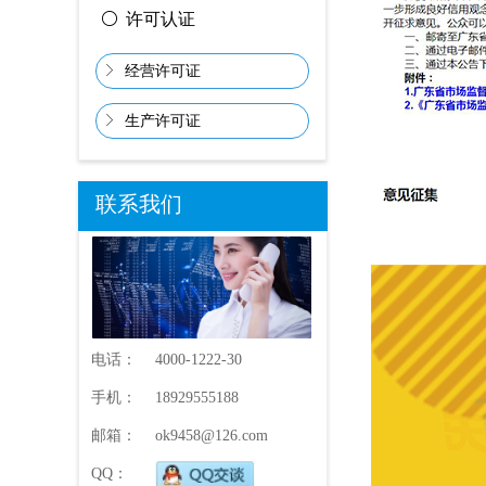
ꀐ
许可认证
ꁕ
经营许可证
ꁕ
生产许可证
联系我们
电话：
4000-1222-30
手机：
18929555188
邮箱：
ok9458@126.com
QQ：
596367262