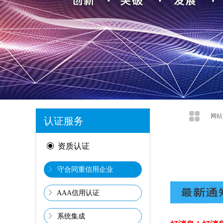
网站
认证服务
ꀉ
资质认证
ꁕ
守合同重信用企业
ꁕ
AAA信用认证
ꁕ
系统集成