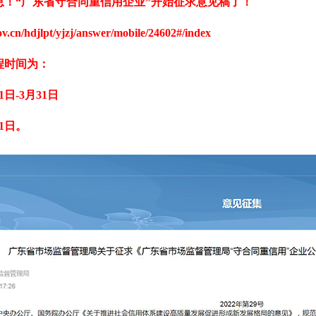
息！“广东省守合同重信用企业”开始征求意见稿了！
ov.cn/hdjlpt/yjzj/answer/mobile/24602#/index
程时间为：
日-3月31日
1日。