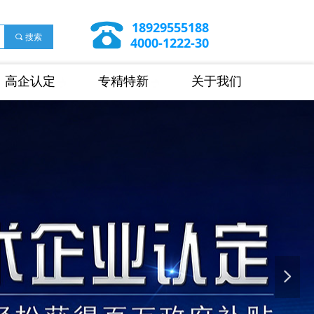
18929555188
끠
搜索
4000-1222-30
高企认定
专精特新
关于我们
넲