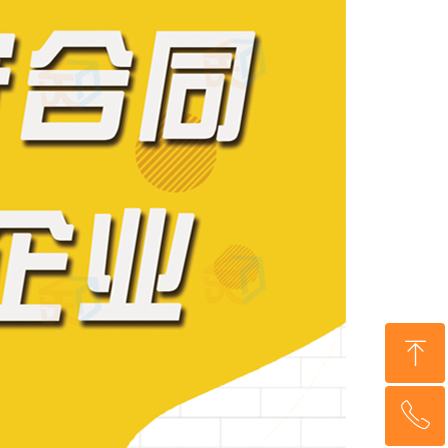
ꁸ
ꂅ
回到顶部