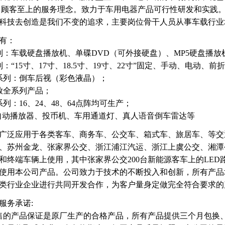
，顾客至上的服务理念。致力于车用电器产品可行性研发和实践
科技去创造是我们不变的追求，主要岗位骨干人员从事车载行业
有：
列：车载硬盘播放机、单碟DVD（可外接硬盘）、MP5硬盘播放
：“15寸、17寸、18.5寸、19寸、22寸”固定、手动、电动、
系列：倒车后视（彩色液晶）；
放全系列产品；
系列：16、24、48、64点阵均可生产；
音自动播放器、投币机、车用通道灯、真人语音倒车雷达等
广泛应用于各类客车、商务车、公交车、箱式车、旅居车、等交
、苏州金龙、张家界公交、浙江浦江汽运、浙江上虞公交、湘潭
和终端车辆上使用，其中张家界公交200台新能源客车上的LE
使用本公司产品。公司致力于技术的不断投入和创新，所有产品
类行业企业进行共同开发合作，为客户量身定做完全符合要求的
服务承诺:
售的产品保证是原厂生产的合格产品，所有产品提供三个月包换