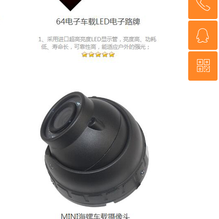
ꂅ
回到顶部
ꁗ
4000-1222-30
ꀥ
QQ客服
微信二维码