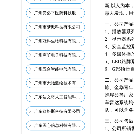
新,以人为本
慧去发现，用
ꁕ
广州安必平医药科技股份有限公司
一、公司产品
ꁕ
广州市梦派科技有限公司
1、播放器系
2、显示器系列
ꁕ
广州冠科生物科技有限公司
3、安全监控
4、多媒体播
ꁕ
广州声旷电子科技有限公司
5、LED路牌
6、GPS语
ꁕ
广州五合智能电气有限公司
二、公司产品
ꁕ
广州市天驰测绘技术有限公司
旅、金华青年
蚌埠公等厂家
ꁕ
广东达文奇人工智能科技有限公司
车雷达系统均
队，可以为各
ꁕ
广东欧格斯科技有限公司
三、公司售后
ꁕ
广东圆心信息科技有限公司
1、公司所销