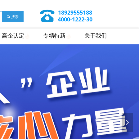
18929555188
끠
搜索
4000-1222-30
高企认定
专精特新
关于我们
넲