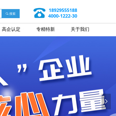
18929555188
끠
搜索
4000-1222-30
高企认定
专精特新
关于我们
넲