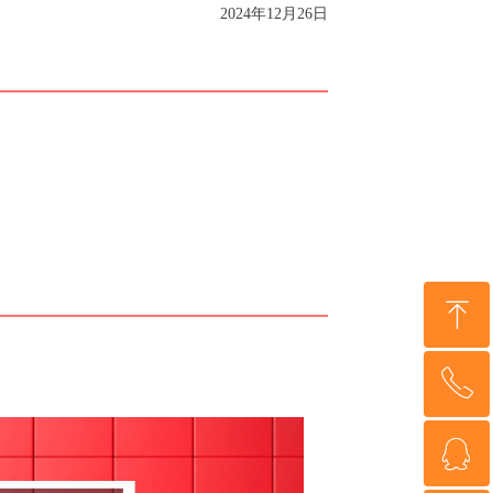
2024年12月26日
ꁸ
ꂅ
回到顶部
ꁗ
4000-1222-30