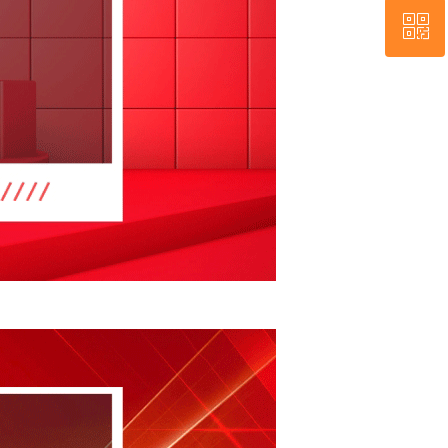
ꀥ
QQ客服
微信二维码