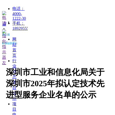
电话：
4000-
1222-30
넡
手机：
끀
18929555188
ꁲ
湾企服
网
科技创新平台
站
首
页
行
业
深圳市工业和信息化局关于
动
态
深圳市2025年拟认定技术先
项
目
进型服务企业名单的公示
公
示
项
目
申